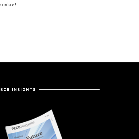
u nôtre !
PECB INSIGHTS